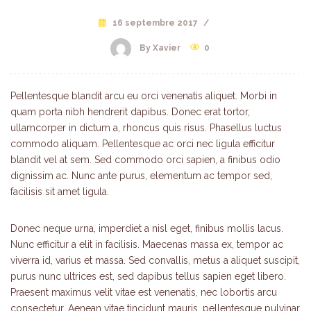
16 septembre 2017
/
By Xavier
0
Pellentesque blandit arcu eu orci venenatis aliquet. Morbi in
quam porta nibh hendrerit dapibus. Donec erat tortor,
ullamcorper in dictum a, rhoncus quis risus. Phasellus luctus
commodo aliquam. Pellentesque ac orci nec ligula efficitur
blandit vel at sem. Sed commodo orci sapien, a finibus odio
dignissim ac. Nunc ante purus, elementum ac tempor sed,
facilisis sit amet ligula.
Donec neque urna, imperdiet a nisl eget, finibus mollis lacus.
Nunc efficitur a elit in facilisis. Maecenas massa ex, tempor ac
viverra id, varius et massa. Sed convallis, metus a aliquet suscipit,
purus nunc ultrices est, sed dapibus tellus sapien eget libero.
Praesent maximus velit vitae est venenatis, nec lobortis arcu
consectetur. Aenean vitae tincidunt mauris, pellentesque pulvinar