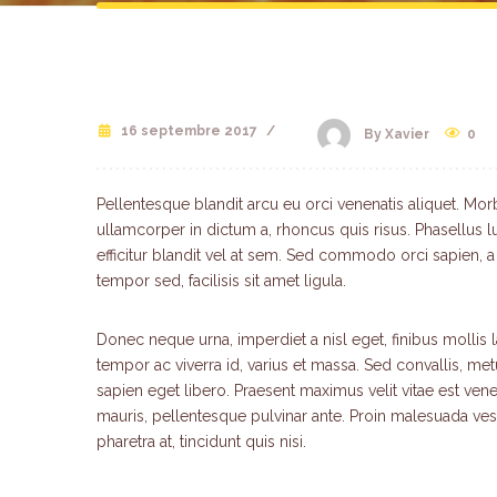
16 septembre 2017
/
0
By Xavier
Pellentesque blandit arcu eu orci venenatis aliquet. Mor
ullamcorper in dictum a, rhoncus quis risus. Phasellus
efficitur blandit vel at sem. Sed commodo orci sapien, 
tempor sed, facilisis sit amet ligula.
Donec neque urna, imperdiet a nisl eget, finibus mollis la
tempor ac viverra id, varius et massa. Sed convallis, metu
sapien eget libero. Praesent maximus velit vitae est vene
mauris, pellentesque pulvinar ante. Proin malesuada vestib
pharetra at, tincidunt quis nisi.