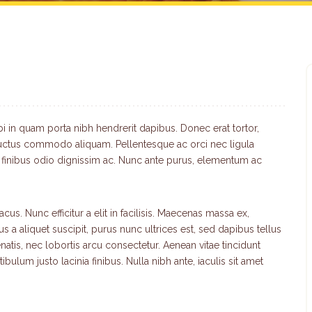
bi in quam porta nibh hendrerit dapibus. Donec erat tortor,
 luctus commodo aliquam. Pellentesque ac orci nec ligula
a finibus odio dignissim ac. Nunc ante purus, elementum ac
cus. Nunc efficitur a elit in facilisis. Maecenas massa ex,
s a aliquet suscipit, purus nunc ultrices est, sed dapibus tellus
natis, nec lobortis arcu consectetur. Aenean vitae tincidunt
ulum justo lacinia finibus. Nulla nibh ante, iaculis sit amet