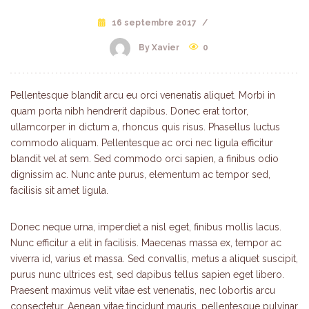
16 septembre 2017
/
By Xavier
0
Pellentesque blandit arcu eu orci venenatis aliquet. Morbi in
quam porta nibh hendrerit dapibus. Donec erat tortor,
ullamcorper in dictum a, rhoncus quis risus. Phasellus luctus
commodo aliquam. Pellentesque ac orci nec ligula efficitur
blandit vel at sem. Sed commodo orci sapien, a finibus odio
dignissim ac. Nunc ante purus, elementum ac tempor sed,
facilisis sit amet ligula.
Donec neque urna, imperdiet a nisl eget, finibus mollis lacus.
Nunc efficitur a elit in facilisis. Maecenas massa ex, tempor ac
viverra id, varius et massa. Sed convallis, metus a aliquet suscipit,
purus nunc ultrices est, sed dapibus tellus sapien eget libero.
Praesent maximus velit vitae est venenatis, nec lobortis arcu
consectetur. Aenean vitae tincidunt mauris, pellentesque pulvinar