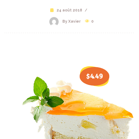
24 août 2018
/
By Xavier
0
$4
.49