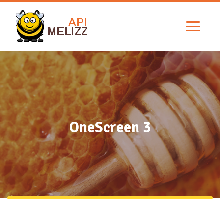
OneScreen 3