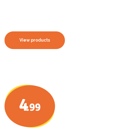
porttitor euismod.
View products
4
.99