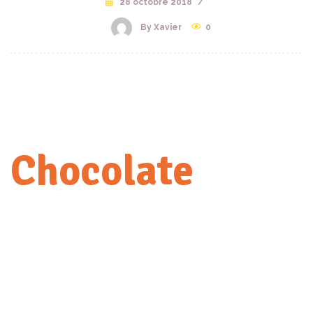
28 octobre 2018
/
By Xavier
0
Chocolate
Sweet donut
Praesent id odio quis massa aliquet dictum ut eget erat. Aliquam
erat volutpat. Pellentesque sit amet congue tellus. Aenean varius
lacus sed euismod elementum. Sed aliquam libero sit amet